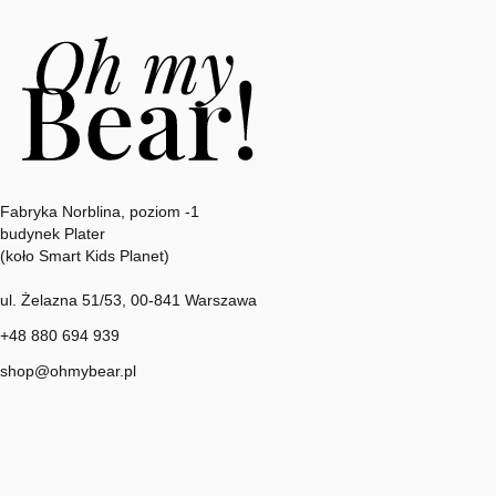
Adres:
Fabryka Norblina, poziom -1
budynek Plater
(koło Smart Kids Planet)
ul. Żelazna 51/53, 00-841 Warszawa
+48 880 694 939
shop@ohmybear.pl