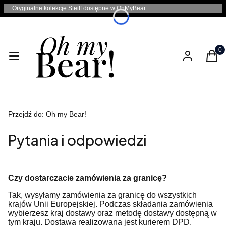
Oryginalne kolekcje Steiff dostępne w OhMyBear
Produ
Menu
Zaloguj się
Kosz
Przejdź do:
Oh my Bear!
Pytania i odpowiedzi
Czy dostarczacie zamówienia za granicę?
Tak, wysyłamy zamówienia za granicę do wszystkich
krajów Unii Europejskiej. Podczas składania zamówienia
wybierzesz kraj dostawy oraz metodę dostawy dostępną w
tym kraju. Dostawa realizowana jest kurierem DPD.