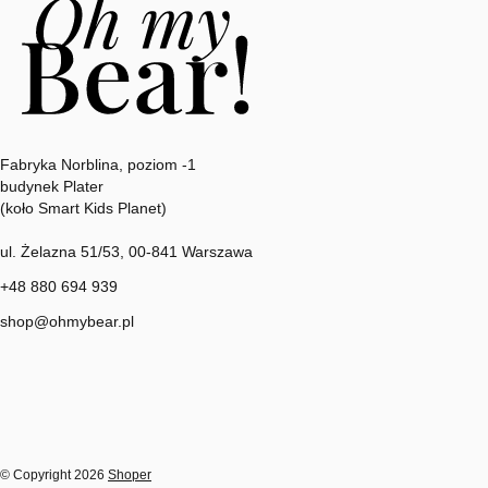
Adres:
Fabryka Norblina, poziom -1
budynek Plater
(koło Smart Kids Planet)
ul. Żelazna 51/53, 00-841 Warszawa
+48 880 694 939
shop@ohmybear.pl
© Copyright 2026
Shoper