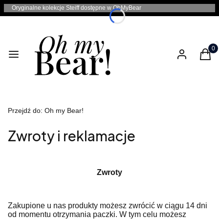
Oryginalne kolekcje Steiff dostępne w OhMyBear
Produ
Menu
Zaloguj się
Kosz
Przejdź do:
Oh my Bear!
Zwroty i reklamacje
Zwroty
Zakupione u nas produkty możesz zwrócić w ciągu 14 dni
od momentu otrzymania paczki. W tym celu możesz