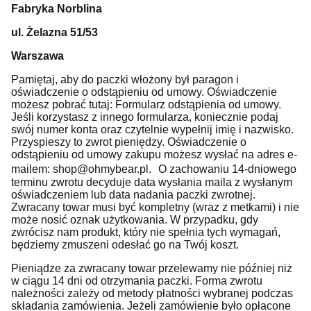
Fabryka Norblina
ul. Żelazna 51/53
Warszawa
Pamiętaj, aby do paczki włożony był paragon i
oświadczenie o odstąpieniu od umowy. Oświadczenie
możesz pobrać tutaj:
Formularz odstąpienia od umowy
.
Jeśli korzystasz z innego formularza, koniecznie podaj
swój numer konta oraz czytelnie wypełnij imię i nazwisko.
Przyspieszy to zwrot pieniędzy. Oświadczenie o
odstąpieniu od umowy zakupu możesz wysłać na adres e-
mailem: shop@ohmybear.pl. O zachowaniu 14-dniowego
terminu zwrotu decyduje data wysłania maila z wysłanym
oświadczeniem lub data nadania paczki zwrotnej.
Zwracany towar musi być kompletny (wraz z metkami) i nie
może nosić oznak użytkowania. W przypadku, gdy
zwrócisz nam produkt, który nie spełnia tych wymagań,
będziemy zmuszeni odesłać go na Twój koszt.
Pieniądze za zwracany towar przelewamy nie później niż
w ciągu 14 dni od otrzymania paczki. Forma zwrotu
należności zależy od metody płatności wybranej podczas
składania zamówienia. Jeżeli zamówienie było opłacone