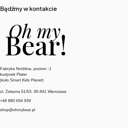
Bądźmy w kontakcie
Adres:
Fabryka Norblina, poziom -1
budynek Plater
(koło Smart Kids Planet)
ul. Żelazna 51/53, 00-841 Warszawa
+48 880 694 939
shop@ohmybear.pl