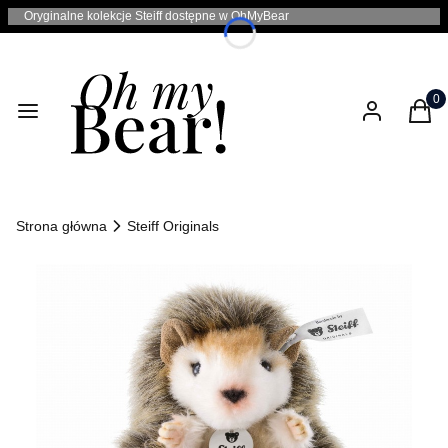
Oryginalne kolekcje Steiff dostępne w OhMyBear
Produ
Menu
Zaloguj się
Kosz
Strona główna
Steiff Originals