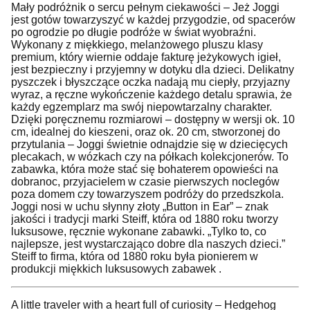
Mały podróżnik o sercu pełnym ciekawości – Jeż Joggi
jest gotów towarzyszyć w każdej przygodzie, od spacerów
po ogrodzie po długie podróże w świat wyobraźni.
Wykonany z miękkiego, melanżowego pluszu klasy
premium, który wiernie oddaje fakturę jeżykowych igieł,
jest bezpieczny i przyjemny w dotyku dla dzieci. Delikatny
pyszczek i błyszczące oczka nadają mu ciepły, przyjazny
wyraz, a ręczne wykończenie każdego detalu sprawia, że
każdy egzemplarz ma swój niepowtarzalny charakter.
Dzięki poręcznemu rozmiarowi – dostępny w wersji ok. 10
cm, idealnej do kieszeni, oraz ok. 20 cm, stworzonej do
przytulania – Joggi świetnie odnajdzie się w dziecięcych
plecakach, w wózkach czy na półkach kolekcjonerów. To
zabawka, która może stać się bohaterem opowieści na
dobranoc, przyjacielem w czasie pierwszych noclegów
poza domem czy towarzyszem podróży do przedszkola.
Joggi nosi w uchu słynny złoty „Button in Ear” – znak
jakości i tradycji marki Steiff, która od 1880 roku tworzy
luksusowe, ręcznie wykonane zabawki. „Tylko to, co
najlepsze, jest wystarczająco dobre dla naszych dzieci.”
Steiff to firma, która od 1880 roku była pionierem w
produkcji miękkich luksusowych zabawek .
A little traveler with a heart full of curiosity – Hedgehog