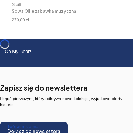
Producent
Steiff
Sowa Ollie zabawka muzyczna
Cena
270,00 zł
Oh My Bear!
Zapisz się do newslettera
I bądź pierwszym, który odkrywa nowe kolekcje, wyjątkowe oferty i
historie.
Twój adres e-mail
Dołącz do newslettera